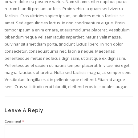
ornare dolor eu posuere varius. Nam sit amet nibh dapibus purus
rutrum blandit pretium ac felis. Proin vehicula quam sed viverra
facilisis. Cras ultricies sapien ipsum, ac ultrices metus facilisis sit
amet. Sed eget ultricies lectus. In non condimentum augue. Proin
tempor ipsum a enim ornare, et euismod urna placerat. Vestibulum
bibendum neque vel sem iaculis imperdiet. Mauris velit massa,
pulvinar sit amet diam porta, tincidunt luctus libero. In non dolor
consectetur, consequat urna nec, lacinia neque. Maecenas
pellentesque metus nec lacus dignissim, ut tristique ex dignissim.
Pellentesque et sapien ut mauris tempor placerat. In vitae nisi eget
magna faucibus pharetra. Nulla sed facilisis magna, at semper sem.
Vestibulum fringilla erat in pellentesque eleifend. Etiam id augue
sem. Cras sollicitudin erat blandit, eleifend eros id, sodales augue.
Leave A Reply
Comment
*