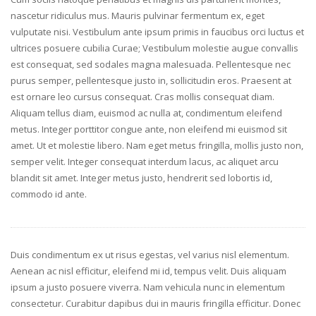
nascetur ridiculus mus. Mauris pulvinar fermentum ex, eget
vulputate nisi. Vestibulum ante ipsum primis in faucibus orci luctus et
ultrices posuere cubilia Curae; Vestibulum molestie augue convallis
est consequat, sed sodales magna malesuada. Pellentesque nec
purus semper, pellentesque justo in, sollicitudin eros. Praesent at
est ornare leo cursus consequat. Cras mollis consequat diam.
Aliquam tellus diam, euismod ac nulla at, condimentum eleifend
metus. Integer porttitor congue ante, non eleifend mi euismod sit
amet. Ut et molestie libero. Nam eget metus fringilla, mollis justo non,
semper velit. Integer consequat interdum lacus, ac aliquet arcu
blandit sit amet. Integer metus justo, hendrerit sed lobortis id,
commodo id ante.
Duis condimentum ex ut risus egestas, vel varius nisl elementum.
Aenean ac nisl efficitur, eleifend mi id, tempus velit. Duis aliquam
ipsum a justo posuere viverra. Nam vehicula nunc in elementum
consectetur. Curabitur dapibus dui in mauris fringilla efficitur. Donec